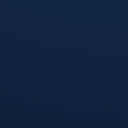
体育观察
体育观察员 林峰
2026-06-11 07:24:43
48
104场鏖战与漫长夺冠路：2026世界杯新
赛制逼出主帅“轮换艺术”
随着2026年世界杯迎来104场比赛的超长赛程，如何在确保晋
级的同时合理轮换主力，成为考验各国主帅排兵布阵的新难
题。
閱讀文章
本分類熱門文章
快速查看近期較受關注內容。
1