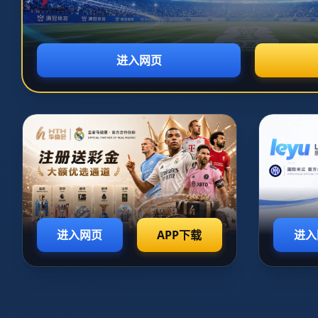
2026 World Cup
足球科普
瀏覽足球科普相關文章、賽事資訊與最新更新，快速掌握分類
內容重點。
返回首頁
目前分類
分類文章
依照最新內容整理，方便快速瀏覽與查閱。
3 篇文章