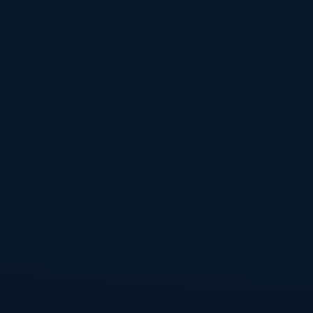
香港專注提供2026世界盃即時比分、官方賽程、賽果公告及賽
事資訊的數據平台。
資料更新迅速，方便球迷隨時掌握賽況節奏與比賽進度。
網站導覽
首頁
即時比分
賽程賽事
賽果公告
賽事新聞
聯絡我們
快速入口
即時比分
賽程賽事
賽果公告
聯絡我們