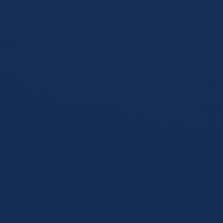
1 - 1
加時 / 十二碼後定勝負
開啟完整賽果中心
比分直播中心
想追蹤進行中賽事？前往即時比分頁查看滾球數據與最新賽
況。
即時追蹤
官方賽程賽事
查詢下一輪對戰時間、小組賽分佈與淘汰賽程走勢，銜接賽果
更直觀。
查看賽程