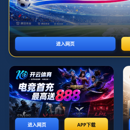
官方開獎公告與完場賽果持續更新
2026世界盃最新賽果與歷史比分
集中查看每場比賽的官方完場比分、對戰結果、淘汰晉級走勢
與歷史賽果整理。為香港球迷提供清晰、快速、可追溯的世界
盃賽事結果頁面。
查看即時比分
查詢官方賽程
追蹤賽果更新
完場比分
重點展示正式賽果，方便快速回顧每場對戰結果。
歷史整理
從分組賽到淘汰賽，按階段檢視完整賽果脈絡。
晉級追蹤
結合賽程與比分頁，掌握隊伍下一輪對戰形勢。
焦點完場賽果