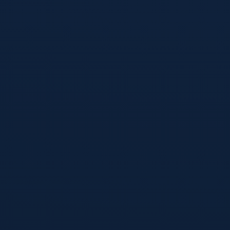
Why This Page Matters
如何善用賽果頁面追蹤世界盃進程
對許多球迷來說，賽後第一時間掌握正式比數與晉級結果，是
建立觀賽節奏的重要一環。賽果公告頁的價值，在於把比賽的
最終結論清楚整理，讓你不用在大量資訊中來回搜尋。
快速核對完場比分
賽後即時查看正式結果，節省逐頁搜尋的時間，適合想快速掌
握勝負的使用者。