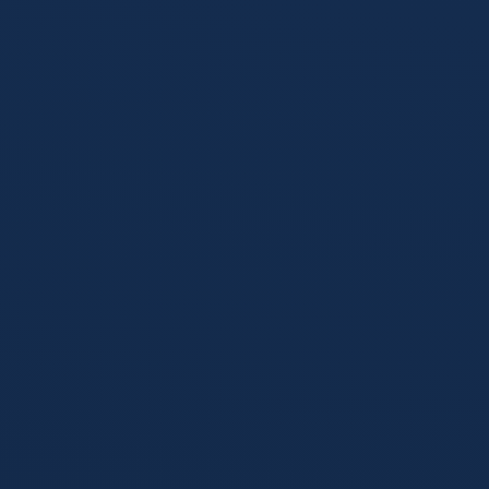
A組
完場
荷蘭
加拿大
2
0
B組
完場
英格蘭
美國
1
1
C組
完場
阿根廷
波蘭