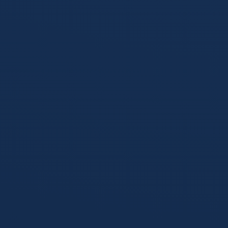
賽事新聞更新
透過賽前資訊、球隊動態與賽後報導，更完整理解每一場結果
背後脈絡。
閱讀新聞
Official Results Board
按賽事階段瀏覽最新賽果
從分組賽到冠軍戰，這個頁面以清晰結構整理官方開獎公告與
完場比分，協助你快速回顧每一輪對戰結果與晉級變化。
全部賽事
熱門對戰
淘汰賽
Group Stage
分組賽結果